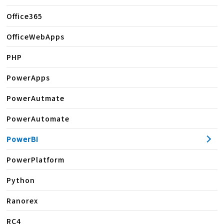
Office365
OfficeWebApps
PHP
PowerApps
PowerAutmate
PowerAutomate
PowerBI
PowerPlatform
Python
Ranorex
RC4