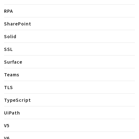
RPA
SharePoint
Solid
SSL
Surface
Teams
TLS
TypeScript
UiPath
V5
V6